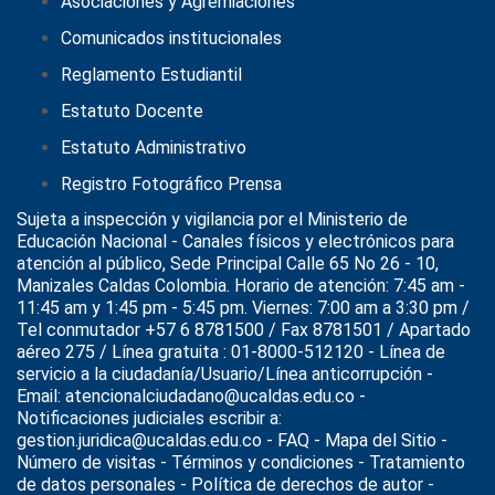
Asociaciones y Agremiaciones
Comunicados institucionales
Reglamento Estudiantil
Estatuto Docente
Estatuto Administrativo
Registro Fotográfico Prensa
Sujeta a inspección y vigilancia por el
Ministerio de
Educación Nacional
- Canales físicos y electrónicos para
atención al público, Sede Principal Calle 65 No 26 - 10,
Manizales Caldas Colombia. Horario de atención: 7:45 am -
11:45 am y 1:45 pm - 5:45 pm. Viernes: 7:00 am a 3:30 pm /
Tel conmutador +57 6 8781500 / Fax 8781501 / Apartado
aéreo 275 / Línea gratuita : 01-8000-512120 - Línea de
servicio a la ciudadanía/Usuario/Línea anticorrupción -
Email: atencionalciudadano@ucaldas.edu.co -
Notificaciones judiciales escribir a:
gestion.juridica@ucaldas.edu.co -
FAQ - Mapa del Sitio -
Número de visitas - Términos y condiciones
-
Tratamiento
de datos personales
- Política de derechos de autor -