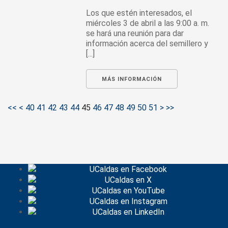
Los que estén interesados, el
miércoles 3 de abril a las 9:00 a. m.
se hará una reunión para dar
información acerca del semillero y
[...]
MÁS INFORMACIÓN
<<
<
40
41
42
43
44
45
46
47
48
49
50
51
>
>>