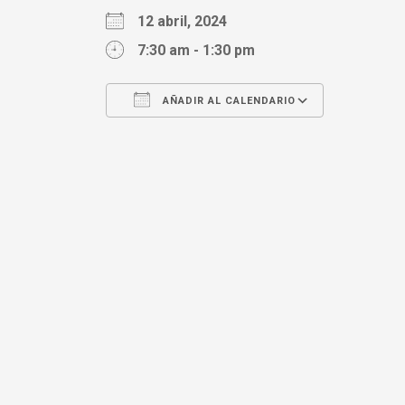
12 abril, 2024
7:30 am - 1:30 pm
AÑADIR AL CALENDARIO
Descargar ICS
Google Calendar
iCalendar
Office 365
Outlook Live