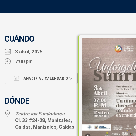
CUÁNDO
3 abril, 2025
7:00 pm
AÑADIR AL CALENDARIO
Descargar ICS
Google Calendar
iCalendar
Office 365
Outlook Live
DÓNDE
Teatro los Fundadores
Cl. 33 #24-28, Manizales,
Caldas, Manizales, Caldas