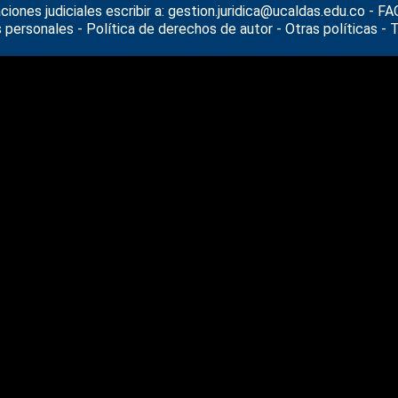
ones judiciales escribir a: gestion.juridica@ucaldas.edu.co -
FAQ
 personales
- Política de derechos de autor - Otras políticas - 