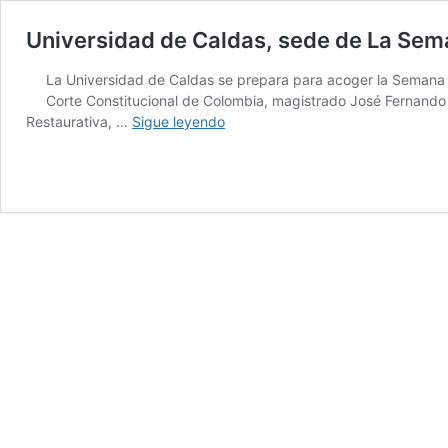
Universidad de Caldas, sede de La Sema
La Universidad de Caldas se prepara para acoger la Semana d
Corte Constitucional de Colombia, magistrado José Fernando 
Universidad
Restaurativa, …
Sigue leyendo
de
Caldas,
sede
de
La
Semana
de
la
Justicia
Restaurativa
en
Caldas