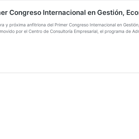
imer Congreso Internacional en Gestión, E
ra y próxima anfitriona del Primer Congreso Internacional en Gestión
movido por el Centro de Consultoría Empresarial, el programa de Adm
idad
so
ional
ía
s