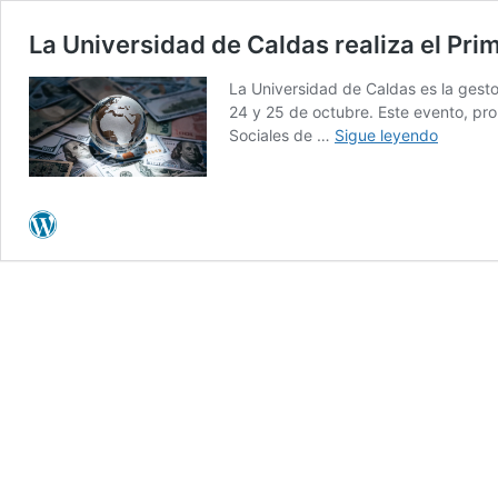
La Universidad de Caldas realiza el Pr
La Universidad de Caldas es la gesto
24 y 25 de octubre. Este evento, pro
La
Sociales de …
Sigue leyendo
Univers
de
Caldas
realiza
el
Primer
Congre
Internac
en
Gestión,
Econom
y
Finanza
2024