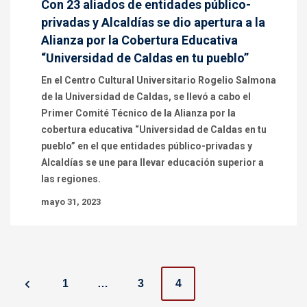
Con 23 aliados de entidades público-
privadas y Alcaldías se dio apertura a la
Alianza por la Cobertura Educativa
“Universidad de Caldas en tu pueblo”
En el Centro Cultural Universitario Rogelio Salmona
de la Universidad de Caldas, se llevó a cabo el
Primer Comité Técnico de la Alianza por la
cobertura educativa “Universidad de Caldas en tu
pueblo” en el que entidades público-privadas y
Alcaldías se une para llevar educación superior a
las regiones.
mayo 31, 2023
P
1
…
3
4