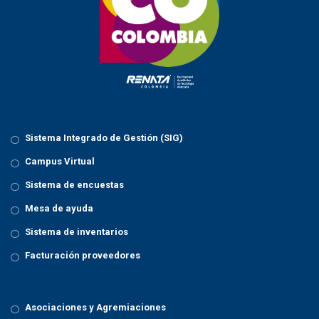
t
i
o
n
Sistema Integrado de Gestión (SIG)
Campus Virtual
Sistema de encuestas
Mesa de ayuda
Sistema de inventarios
Facturación proveedores
Asociaciones y Agremiaciones